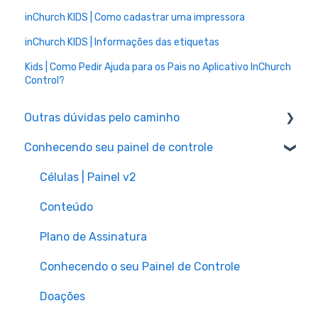
inChurch KIDS | Como cadastrar uma impressora
inChurch KIDS | Informações das etiquetas
Kids | Como Pedir Ajuda para os Pais no Aplicativo InChurch
Control?
Outras dúvidas pelo caminho
Conhecendo seu painel de controle
Outras dúvidas
Apontamento de Domínio
Células | Painel v2
Conta Apple
Conteúdo
NaPrática
Plano de Assinatura
Bíblia
Conhecendo o seu Painel de Controle
Doações