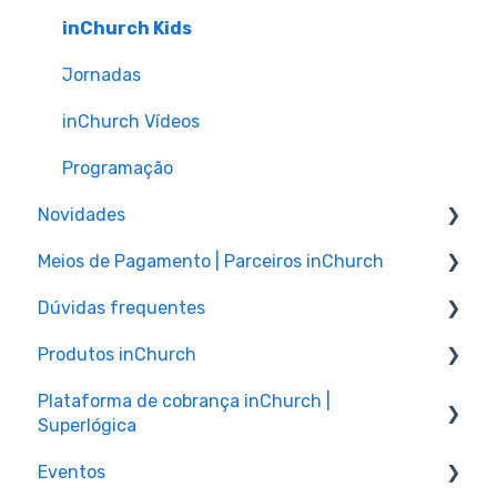
inChurch Kids
Jornadas
inChurch Vídeos
Programação
Novidades
Meios de Pagamento | Parceiros inChurch
Novidades Gerais
Dúvidas frequentes
Novidades | Jornadas
Meios de Pagamento
Produtos inChurch
Novidades | inChurch Kids
QSA
inChurch Kids
Plataforma de cobrança inChurch |
Novidades | Financeiro
Safe2Pay
Gestão de Pessoas
inChurch Control
Superlógica
Novidades | Células
Stripe
Ao Vivo | Live
App da Igreja
Eventos
Superlógica | Área do Cliente
Comunicação | Communication